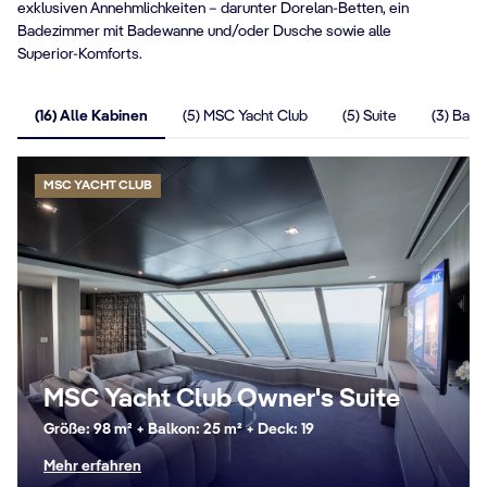
exklusiven Annehmlichkeiten – darunter Dorelan-Betten, ein
Badezimmer mit Badewanne und/oder Dusche sowie alle
Superior-Komforts.
(16) Alle Kabinen
(5) MSC Yacht Club
(5) Suite
(3) Balk
MSC YACHT CLUB
MSC Yacht Club Owner's Suite
Größe: 98 m² + Balkon: 25 m² + Deck: 19
Mehr erfahren