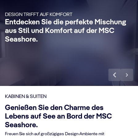
Genießen Sie eine luxuriöse und
Ma
unvergessliche Kreuzfahrt mit unserem
un
DESIGN TRIFFT AUF KOMFORT
24-Stunden-Butler-Service, eigenem
Si
Entdecken Sie die perfekte Mischung
anz
Concierge, All-Inclusive Getränkepaket
Wo
aus Stil und Komfort auf der MSC
Premium Extra, Internet Paket und vielen
exk
Seashore.
weiteren Vorteilen.
Mehr erfahren
Me
KABINEN & SUITEN
Genießen Sie den Charme des
Lebens auf See an Bord der MSC
Seashore.
Freuen Sie sich auf großzügiges Design-Ambiente mit