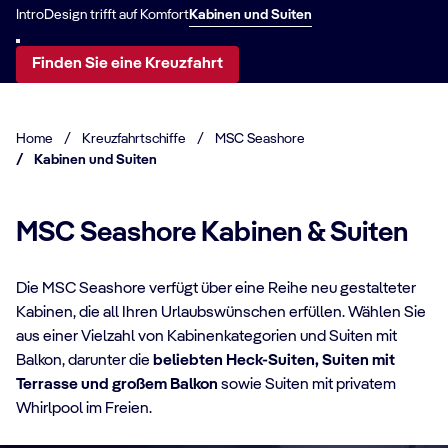
Intro
Design trifft auf Komfort
Kabinen und Suiten
Finden Sie eine Kreuzfahrt
Home
/
Kreuzfahrtschiffe
/
MSC Seashore
/
Kabinen und Suiten
MSC Seashore Kabinen & Suiten
Die MSC Seashore verfügt über eine Reihe neu gestalteter
Kabinen, die all Ihren Urlaubswünschen erfüllen. Wählen Sie
aus einer Vielzahl von Kabinenkategorien und Suiten mit
Balkon, darunter die
beliebten Heck-Suiten, Suiten mit
KABINENDATEN
KA
Terrasse und großem Balkon
sowie Suiten mit privatem
MSC Yacht Club
S
Whirlpool im Freien.