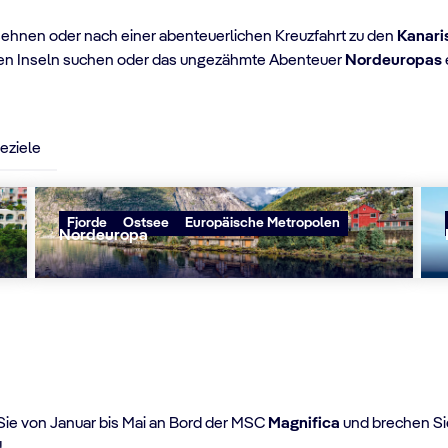
sehnen oder nach einer abenteuerlichen Kreuzfahrt zu den
Kanari
hen Inseln suchen oder das ungezähmte Abenteuer
Nordeuropas
eziele
Fjorde
Ostsee
Europäische Metropolen
Nordeuropa
028
 Sie von Januar bis Mai an Bord der MSC
Magnifica
und brechen Si