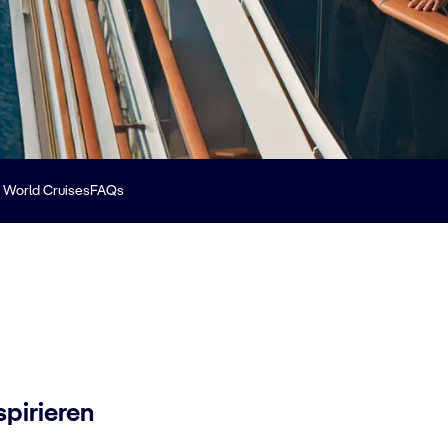
World Cruises
FAQs
spirieren