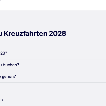
!
zu Kreuzfahrten 2028
028?
 zu buchen?
zu gehen?
en