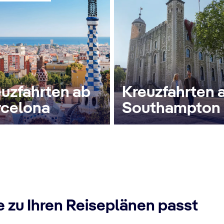
uzfahrten ab
Kreuzfahrten 
rcelona
Southampton
e zu Ihren Reiseplänen passt