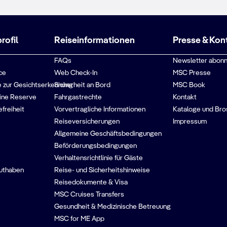
ofil
Reiseinformationen
Presse & Kon
FAQs
Newsletter abonn
ce
Web Check-In
MSC Presse
 zur Gesichtserkennung
Sicherheit an Bord
MSC Book
ine Reserve
Fahrgastrechte
Kontakt
efreiheit
Vorvertragliche Informationen
Kataloge und Bro
Reiseversicherungen
Impressum
Allgemeine Geschäftsbedingungen
Beförderungsbedingungen
Verhaltensrichtlinie für Gäste
guthaben
Reise- und Sicherheitshinweise
Reisedokumente & Visa
MSC Cruises Transfers
Gesundheit & Medizinische Betreuung
MSC for ME App