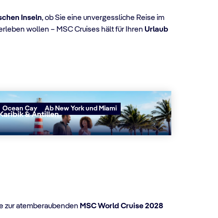
schen Inseln
, ob Sie eine unvergessliche Reise im
erleben wollen – MSC Cruises hält für Ihren
Urlaub
Ocean Cay
Ab New York und Miami
Karibik & Antillen
e zur atemberaubenden
MSC World Cruise 2028