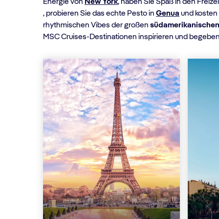
Energie von
New York
, haben Sie Spaß in den Freize
, probieren Sie das echte Pesto in
Genua
und kosten S
rhythmischen Vibes der großen
südamerikanische
MSC Cruises-Destinationen inspirieren und begeben S