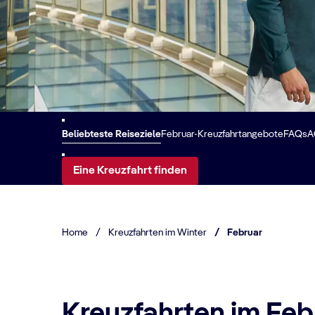
Beliebteste Reiseziele
Februar-Kreuzfahrtangebote
FAQs
A
Eine Kreuzfahrt finden
Home
/
Kreuzfahrten im Winter
/
Februar
Kreuzfahrten im Feb