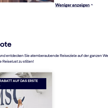
Weniger anzeigen
bote
nd entdecken Sie atemberaubende Reiseziele auf der ganzen Welt 
 Reiselust zu stillen!
 RABATT AUF DAS ERSTE
D