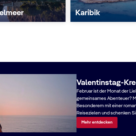
telmeer
Karibik
Valentinstag-Kre
Februar ist der Monat der Li
gemeinsames Abenteuer? Ma
Besonderem mit einer romant
Reisezielen und schenken Sie
Mehr entdecken