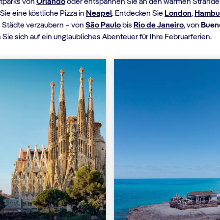
itparks von
Orlando
oder entspannen Sie an den warmen Strände
ie eine köstliche Pizza in
Neapel
. Entdecken Sie
London
,
Hambu
n
Städte verzaubern – von
São Paulo
bis
Rio de Janeiro
, von
Buen
ie sich auf ein unglaubliches Abenteuer für Ihre Februarferien.