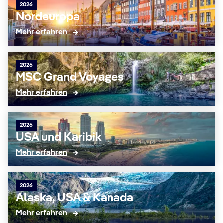
2026
Nordeuropa
Mehr erfahren
2026
MSC Grand Voyages
Mehr erfahren
2026
USA und Karibik
Mehr erfahren
2026
Alaska, USA & Kanada
Mehr erfahren