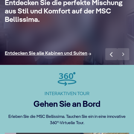
24-Stunden-Butler-Service, eigenem
un
Entdecken Sie die perfekte Mischung
Concierge, All-Inclusive Getränkepaket
Si
aus Stil und Komfort auf der MSC
anz
Premium Extra, Internet Paket und vielen
Wo
Bellissima.
weiteren Vorteilen.
exk
Mehr erfahren
Me
Entdecken Sie alle Kabinen und Suiten
INTERAKTIVEN TOUR
Gehen Sie an Bord
Erleben Sie die MSC Bellissima. Tauchen Sie ein in eine innovative
360°-Virtuelle Tour.