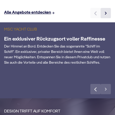
Butler- & Concierge-
Alle Angebote entdecken
Service rund um die
P
MSC YACHT CLUB
Uhr
B
Ein exklusiver Rückzugsort voller Raffinesse
Von der bevorzugten Einschiffung bis zu
Ex
Der Himmel an Bord. Entdecken Sie das sogenannte "Schiff im
Schiff". Ein exklusiver, privater Bereich bietet Ihnen eine Welt voll
personalisierten Services
So
neuer Möglichkeiten. Entspannen Sie in diesem Privatclub und nutzen
Sie auch die Vorteile und alle Bereiche des restlichen Schiffes.
Mehr erfahren
KABINENDATEN
KA
MSC Yacht Club
S
Genießen Sie eine luxuriöse und
unvergessliche Kreuzfahrt mit unserem
Ma
DESIGN TRIFFT AUF KOMFORT