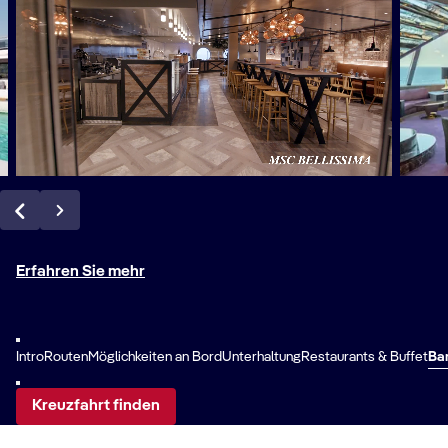
Erfahren Sie mehr
Intro
Routen
Möglichkeiten an Bord
Unterhaltung
Restaurants & Buffet
Ba
Kreuzfahrt finden