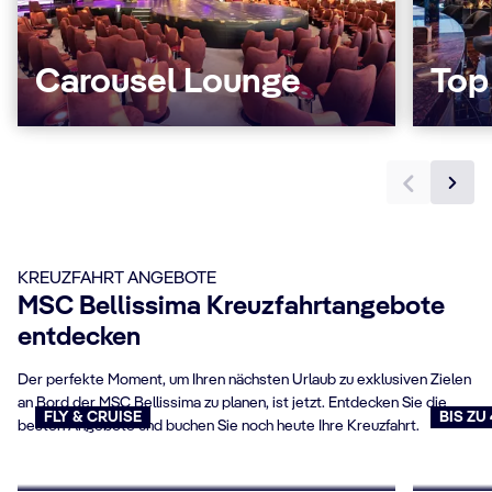
Carousel Lounge
Top
KREUZFAHRT ANGEBOTE
MSC Bellissima Kreuzfahrtangebote
entdecken
Der perfekte Moment, um Ihren nächsten Urlaub zu exklusiven Zielen
an Bord der MSC Bellissima zu planen, ist jetzt. Entdecken Sie die
FLY & CRUISE
BIS ZU
besten Angebote und buchen Sie noch heute Ihre Kreuzfahrt.
Flug & Kreuzfahrt
Last 
Jetzt buchen
Jetzt b