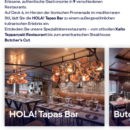
Erlesene, authentische Gastronomie in
9
verschiedenen
Restaurants.
Auf Deck 6, im Herzen der ikonischen Promenade im mediterranen
Stil, lädt Sie die
HOLA! Tapas Bar
zu einem außergewöhnlichen
kulinarischen Erlebnis ein.
Entdecken Sie unsere Spezialitätenrestaurants – vom stilvollen
Kaito
Teppanyaki Restaurant
bis zum amerikanischen Steakhouse
Butcher’s Cut
.
HOLA! Tapas Bar
But