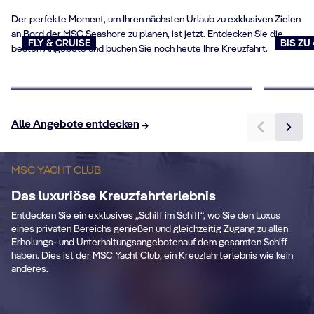
Der perfekte Moment, um Ihren nächsten Urlaub zu exklusiven Zielen
an Bord der MSC Seashore zu planen, ist jetzt. Entdecken Sie die
FLY & CRUISE
BIS ZU
besten Angebote und buchen Sie noch heute Ihre Kreuzfahrt.
Flug & Kreuzfahrt
Last 
Jetzt buchen
Jetzt b
Alle Angebote entdecken
P
e
S
MSC YACHT CLUB
Premium-Getränke
Das luxuriöse Kreuzfahrterlebnis
Ei
Entdecken Sie ein exklusives „Schiff im Schiff“, wo Sie den Luxus
ed
Premium Extra Drink package in all ship
mi
eines privaten Bereichs genießen und gleichzeitig Zugang zu allen
.
areas.
gr
Erholungs- und Unterhaltungsangebotenauf dem gesamten Schiff
haben. Dies ist der MSC Yacht Club, ein Kreuzfahrterlebnis wie kein
anderes.
Mehr erfahren
KABINENDATEN
KA