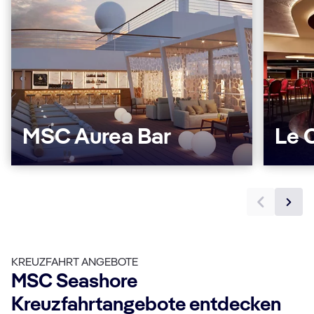
MSC Aurea Bar
Le 
KREUZFAHRT ANGEBOTE
MSC Seashore
Kreuzfahrtangebote entdecken