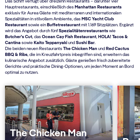
Das Schiff verfügt über dreizehn Restaurants – darunter vier
Hauptrestaurants, einschließlich des
Manhattan Restaurants
exklusiv für Aurea Gäste mit mediterranen und internationalen
Spezialitäten in stilvollem Ambiente, das
MSC Yacht Club
Restaurant
sowie ein
Buffetrestaurant
mit 1.169 Sitzplätzen. Ergänzt
wird das Angebot durch fünf
Spezialitätenrestaurants
wie
Butcher’s Cut
, das
Ocean Cay Fish Restaurant
,
HOLA! Tacos &
Cantina
sowie
Kaito Teppanyaki
und
Sushi Bar
.
Die beiden neuen Restaurants
The Chicken Man
und
Red Cactus
BBQ & Ribs
, die im Kreuzfahrtpreis inbegriffen sind, erweitern das
kulinarische Angebot zusätzlich. Gäste genießen frisch zubereitete
Gerichte und praktische Dining-Optionen, um jeden Moment an Bord
optimal zu nutzen.
The Chicken Man