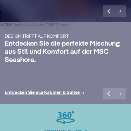
MSC Yacht Club
S
Genießen Sie eine luxuriöse und
Ma
unvergessliche Kreuzfahrt mit unserem
un
DESIGN TRIFFT AUF KOMFORT
24-Stunden-Butler-Service, eigenem
Si
Entdecken Sie die perfekte Mischung
anz
Concierge, All-Inclusive Getränkepaket
Wo
aus Stil und Komfort auf der MSC
Premium Extra, Internet Paket und vielen
exk
Seashore.
weiteren Vorteilen.
Mehr erfahren
Me
Entdecken Sie alle Kabinen & Suiten