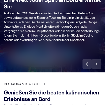
Eine Welt voller Spaß an Bord erwartet
Sie
An Bord der MSC Seashore finden Sie französischen Retro-Chic
Pirates Cove
sowie zeitgenössische Eleganz: Tauchen Sie ein in ein vielfältiges
Ambiente, erleben Sie die neuesten Technologien und jede Menge
Aquapark
L
Unterhaltung. Endlose Möglichkeiten für jeden Geschmack:
Vergnügen Sie sich im Haupttheater oder in der neuen Achterlounge,
feiern Sie in der Hightech-Disco, fordern Sie Ihr Glück im Casino
heraus oder verbringen Sie einen Abend in der Sportsbar.
Mehr erfahren
RESTAURANTS & BUFFET
Genießen Sie die besten kulinarischen
Erlebnisse an Bord