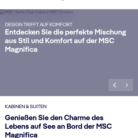
S
Genießen Sie eine luxuriöse und
unvergessliche Kreuzfahrt mit unserem
Ma
DESIGN TRIFFT AUF KOMFORT
24-Stunden-Butler Service, eigenem
un
Entdecken Sie die perfekte Mischung
Concierge, All-Inclusive Getränkepaket
Si
aus Stil und Komfort auf der MSC
anz
Premium Extra, Internet Paket und vielen
Wo
Magnifica
weiteren Vorteilen.
exk
Mehr erfahren
Me
KABINEN & SUITEN
Genießen Sie den Charme des
Lebens auf See an Bord der MSC
Magnifica