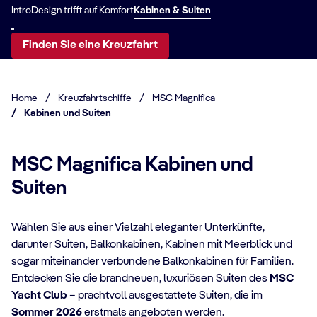
Intro
Design trifft auf Komfort
Kabinen & Suiten
Finden Sie eine Kreuzfahrt
Home
/
Kreuzfahrtschiffe
/
MSC Magnifica
/
Kabinen und Suiten
MSC Magnifica Kabinen und
Suiten
Wählen Sie aus einer Vielzahl eleganter Unterkünfte,
darunter Suiten, Balkonkabinen, Kabinen mit Meerblick und
sogar miteinander verbundene Balkonkabinen für Familien.
Entdecken Sie die brandneuen, luxuriösen Suiten des
MSC
KABINENDATEN
Yacht Club
– prachtvoll ausgestattete Suiten, die im
KA
MSC Yacht Club
Sommer 2026
erstmals angeboten werden.