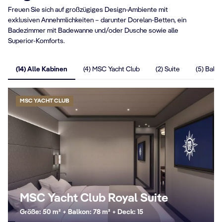
Freuen Sie sich auf großzügiges Design-Ambiente mit
exklusiven Annehmlichkeiten – darunter Dorelan-Betten, ein
Badezimmer mit Badewanne und/oder Dusche sowie alle
Superior-Komforts.
(14) Alle Kabinen
(4) MSC Yacht Club
(2) Suite
(5) Balk
MSC YACHT CLUB
MSC Yacht Club Royal Suite
Größe: 50 m² + Balkon: 78 m² + Deck: 15