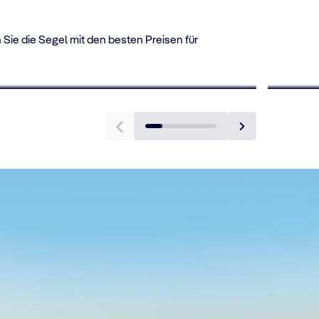
BIS ZU 10% RABATT
Sie die Segel mit den besten Preisen für
Kreuzfahrten für junge
15 % R
Erwachsene
Alle