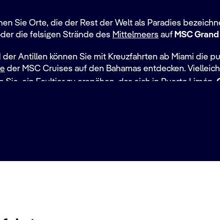
en Sie Orte, die der Rest der Welt als Paradies bezeichne
der die felsigen Strände des
Mittelmeers
auf
MSC Grand
 der Antillen können Sie mit Kreuzfahrten ab Miami die 
ve
der MSC Cruises auf den Bahamas entdecken. Vielleicht
 Sie, ein Faultier zu erspähen, das sich in
Puerto Limón
,
 mit Stachelrochen und sogar Schweinen in
Nassau
, der
 Sie auch zu Zielen jenseits der Karibik und des Atlanti
ieten noch mehr Abenteuer und Entspannung auf MSC Gr
in
Panama
.
ern, darunter die portugiesische
Inselgruppe Madeira
u
tavecchia
und
Genua
in
Italien
.