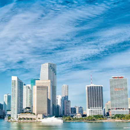
inen rundum entspannten
aketen beginnt Ihre Reise ganz
 Abflüge ab Wien nach Miami
 der Abflughalle.
benteuer starten möchten (und
iden Sie sich für ein Fly & Cruise
uf ein wirklich entspanntes