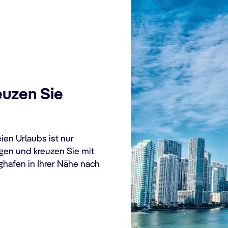
Fly & Cruise für e
Urlaub
euzen Sie
Mit unseren Fly & Cruise P
stressfrei. Dank bequemer
startet Ihr Urlaub bereits in
ien Urlaubs ist nur
Wenn Sie also direkt ins A
egen und kreuzen Sie mit
warum auch nicht?), entsche
hafen in Ihrer Nähe nach
Paket und freuen Sie sich a
Urlaubserlebnis.