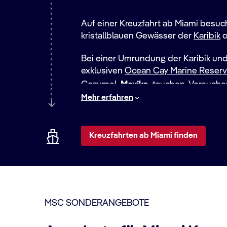
Auf einer Kreuzfahrt ab Miami besuch
kristallblauen Gewässer der
Karibik
o
Bei einer Umrundung der Karibik und
exklusiven
Ocean Cay Marine Reser
Cozumel
,
Mexiko
, tauchen. Versuchen
Palme ausruht. Oder schwimmen Sie
Mehr erfahren
Vom Kreuzfahrthafen Miami aus können
Kreuzfahrten ab Miami 2025-2026 b
Cartagena
in
Kolumbien
oder
Colón
berühmte europäische Küsten ansteu
Kreuzfahrten ab Miami finden
und
Barcelona
in
Spanien
sowie
Civi
MSC SONDERANGEBOTE