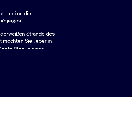
t – sei es die
 Voyages
.
puderweißen Strände des
 möchten Sie lieber in
Costa Rica
, in einer
 Hauptstadt der Bahamas.
ks aufbrechen, wie
and Voyages, die
nd
Lissabon
,
Alicante