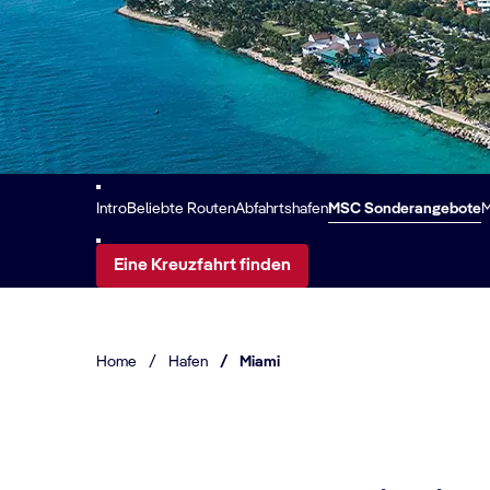
Intro
Beliebte Routen
Abfahrtshafen
MSC Sonderangebote
M
Eine Kreuzfahrt finden
Home
/
Hafen
/
Miami