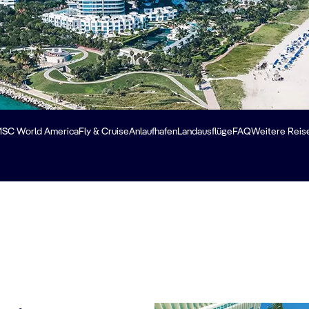
SC World America
Fly & Cruise
Anlaufhafen
Landausflüge
FAQ
Weitere Reise