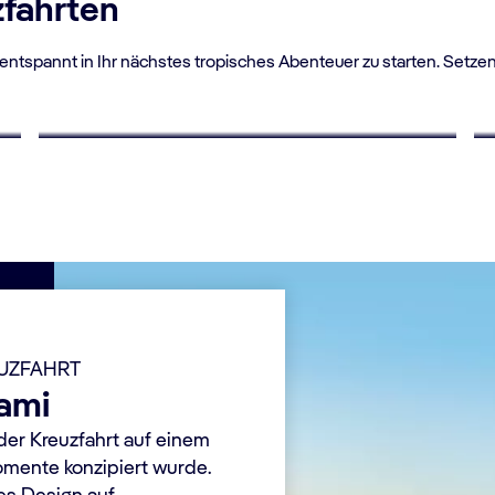
zfahrten
ntspannt in Ihr nächstes tropisches Abenteuer zu starten. Setzen 
BIS ZU 40% RABATT
Last Minute Angebote
EUZFAHRT
ami
der Kreuzfahrt auf einem
Momente konzipiert wurde.