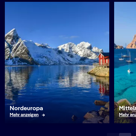
Nordeuropa
Mitte
Mehr anzeigen
Mehr an