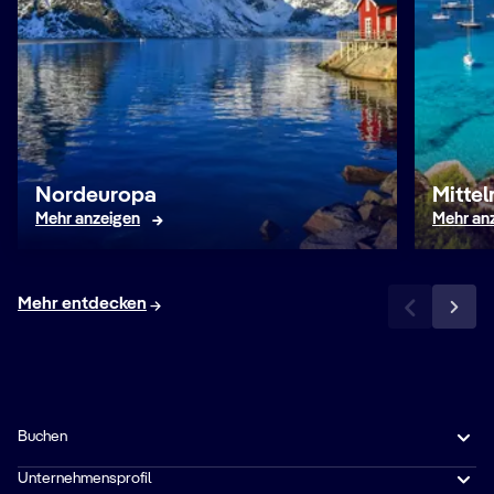
Nordeuropa
Mitte
Mehr anzeigen
Mehr an
Mehr entdecken
Buchen
Unternehmensprofil