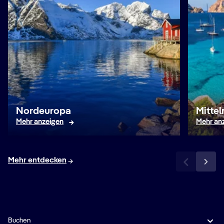
Nordeuropa
Mitte
Mehr anzeigen
Mehr an
Mehr entdecken
Buchen