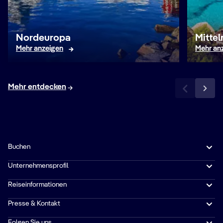
Nordeuropa
Mitte
Mehr anzeigen
Mehr an
Mehr entdecken
Buchen
Unternehmensprofil
Reiseinformationen
Presse & Kontakt
Folgen Sie uns