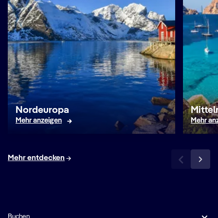
Nordeuropa
Mitte
Mehr anzeigen
Mehr an
Mehr entdecken
Buchen