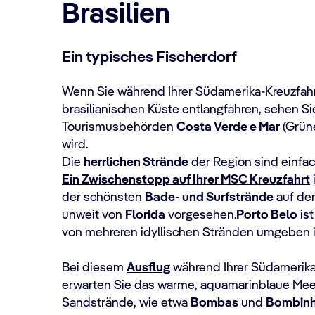
Brasilien
Ein typisches Fischerdorf
Wenn Sie während Ihrer Südamerika-Kreuzfah
brasilianischen Küste entlangfahren, sehen Si
Tourismusbehörden
Costa Verde e Mar
(Grün
wird.
Die
herrlichen Strände
der Region sind einf
Ein Zwischenstopp auf Ihrer MSC Kreuzfahrt
der schönsten
Bade- und Surfstrände
auf der
unweit von
Florida
vorgesehen.
Porto Belo
ist
von mehreren idyllischen Stränden umgeben i
Bei diesem
Ausflug
während Ihrer Südamerika
erwarten Sie das warme, aquamarinblaue Mee
Sandstrände, wie etwa
Bombas
und
Bombin