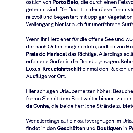
östlich von
Porto Belo
, die durch einen Fels
getrennt sind. Die Bucht, in der diese Traums
reizvoll und begeistert mit üppiger Vegetatio
Wellengang hier ist auch für unerfahrene Surfe
Wenn Ihr Herz eher für die offene See und wuc
der nach Osten ausgerichtete, südlich von
Bo
Praia do Mariscal
das Richtige. Allerdings sollt
erfahrene Surfer in die Brandung wagen. Kehr
Luxus-Kreuzfahrtschiff
einmal den Rücken un
Ausflüge vor Ort.
Hier schlagen Urlauberherzen höher: Besuch
fahren Sie mit dem Boot weiter hinaus, zu den
da Cunha
, die beide herrliche Strände zu bie
Wer allerdings auf Einkaufsvergnügen im Urlaub
findet in den
Geschäften
und
Boutiquen
in
P