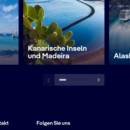
Kanarische Inseln
und Madeira
Alas
takt
Folgen Sie uns