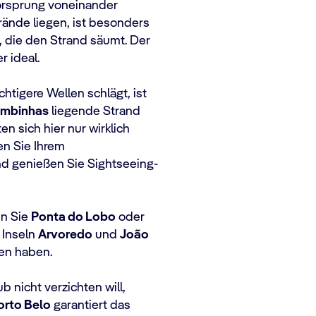
vorsprung voneinander
trände liegen, ist besonders
n, die den Strand säumt. Der
r ideal.
htigere Wellen schlägt, ist
mbinhas
liegende Strand
en sich hier nur wirklich
en Sie Ihrem
d genießen Sie Sightseeing-
en Sie
Ponta do Lobo
oder
 Inseln
Arvoredo
und
João
ten haben.
 nicht verzichten will,
orto Belo
garantiert das