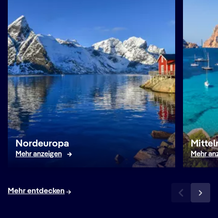
Nordeuropa
Mitte
Mehr anzeigen
Mehr an
Mehr entdecken