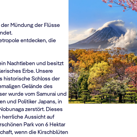
n der Mündung der Flüsse
ndet.
etropole entdecken, die
ein Nachtleben und besitzt
tlerisches Erbe. Unsere
s historische Schloss der
hemaligen Gelände des
eser wurde vom Samurai und
n und Politiker Japans, in
Nobunaga zerstört. Dieses
herrliche Aussicht auf
rschönen Park von 6 Hektar
haft, wenn die Kirschblüten