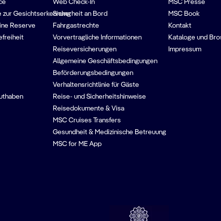
ce
Web Check-In
MSC Presse
 zur Gesichtserkennung
Sicherheit an Bord
MSC Book
ine Reserve
Fahrgastrechte
Kontakt
efreiheit
Vorvertragliche Informationen
Kataloge und Bro
Reiseversicherungen
Impressum
Allgemeine Geschäftsbedingungen
Beförderungsbedingungen
Verhaltensrichtlinie für Gäste
guthaben
Reise- und Sicherheitshinweise
Reisedokumente & Visa
MSC Cruises Transfers
Gesundheit & Medizinische Betreuung
MSC for ME App