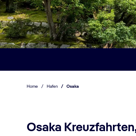
Home
/
Hafen
/
Osaka
Osaka Kreuzfahrten