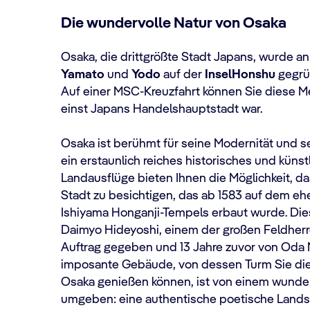
Die wundervolle Natur von Osaka
Osaka, die drittgrößte Stadt Japans, wurde a
Yamato
und
Yodo
auf der
Insel
Honshu
gegrü
Auf einer MSC-Kreuzfahrt können Sie diese M
einst Japans Handelshauptstadt war.
Osaka ist berühmt für seine Modernität und s
ein erstaunlich reiches historisches und küns
Landausflüge bieten Ihnen die Möglichkeit, da
Stadt zu besichtigen, das ab 1583 auf dem e
Ishiyama Honganji-Tempels erbaut wurde. Di
Daimyo Hideyoshi, einem der großen Feldherre
Auftrag gegeben und 13 Jahre zuvor von Oda 
imposante Gebäude, von dessen Turm Sie die 
Osaka genießen können, ist von einem wunde
umgeben: eine authentische poetische Landsc