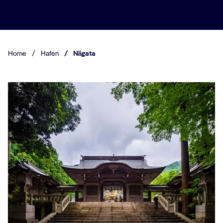
Home
/
Hafen
/
Niigata