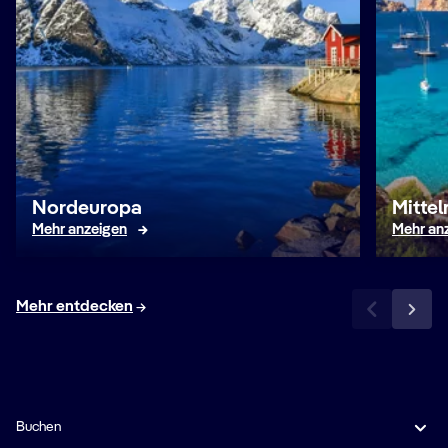
Nordeuropa
Mitte
Mehr anzeigen
Mehr an
Mehr entdecken
Buchen