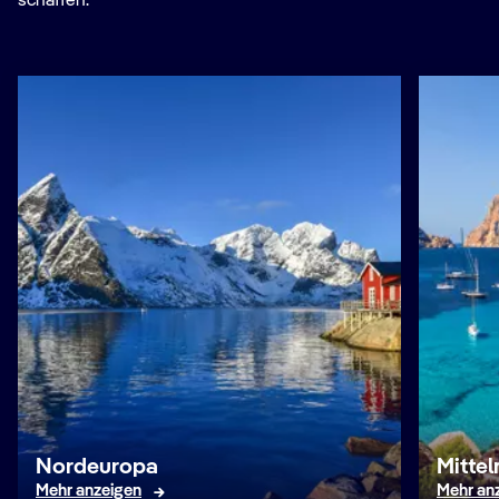
schaffen.
Nordeuropa
Mitte
Mehr anzeigen
Mehr an