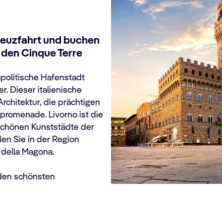
Kreuzfahrt und buchen
d den Cinque Terre
politische Hafenstadt
r. Dieser italienische
Architektur, die prächtigen
promenade. Livorno ist die
schönen Kunststädte der
den Sie in der Region
 della Magona.
den schönsten