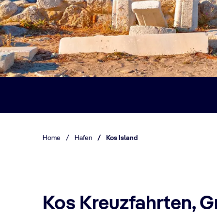
Home
/
Hafen
/
Kos Island
Kos Kreuzfahrten, G