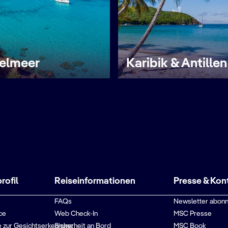
telmeer
Karibik & Antillen
ofil
Reiseinformationen
Presse & Kon
FAQs
Newsletter abonn
ce
Web Check-In
MSC Presse
 zur Gesichtserkennung
Sicherheit an Bord
MSC Book