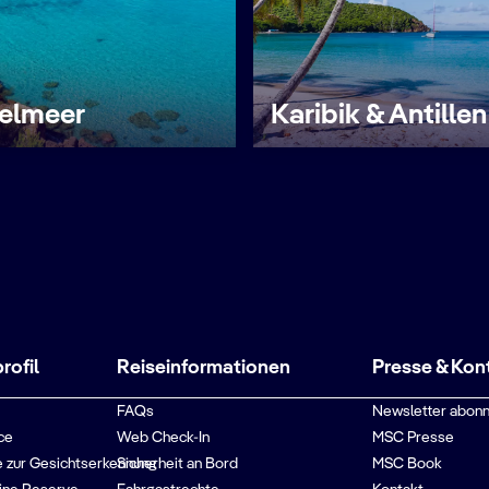
telmeer
Karibik & Antillen
ofil
Reiseinformationen
Presse & Kon
FAQs
Newsletter abonn
ce
Web Check-In
MSC Presse
 zur Gesichtserkennung
Sicherheit an Bord
MSC Book