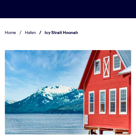
Home
/
Hafen
/
Icy Strait Hoonah