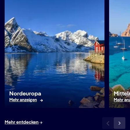
Nordeuropa
Mitte
Mehr anzeigen
Mehr an
Mehr entdecken