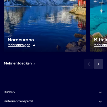
Nordeuropa
Mitte
Mehr anzeigen
Mehr an
Mehr entdecken
Buchen
Unternehmensprofil