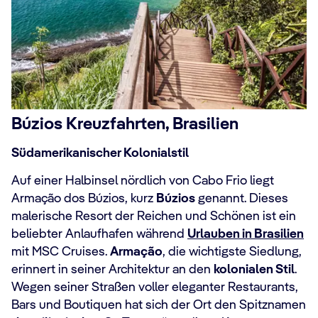
Búzios Kreuzfahrten, Brasilien
Südamerikanischer Kolonialstil
Auf einer Halbinsel nördlich von Cabo Frio liegt
Armação dos Búzios, kurz
Búzios
genannt. Dieses
malerische Resort der Reichen und Schönen ist ein
beliebter Anlaufhafen während
Urlauben in Brasilien
mit MSC Cruises.
Armação
, die wichtigste Siedlung,
erinnert in seiner Architektur an den
kolonialen Stil
.
Wegen seiner Straßen voller eleganter Restaurants,
Bars und Boutiquen hat sich der Ort den Spitznamen