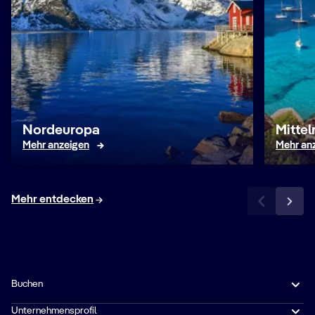
Nordeuropa
Mitte
Mehr anzeigen
Mehr an
Mehr entdecken
Buchen
Unternehmensprofil