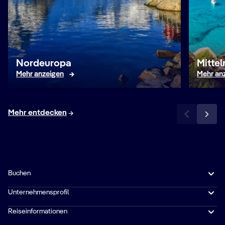
Nordeuropa
Mitte
Mehr anzeigen
Mehr an
Mehr entdecken
Buchen
Unternehmensprofil
Reiseinformationen