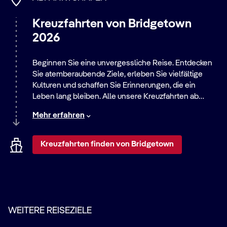
Kreuzfahrten von Bridgetown
2026
Beginnen Sie eine unvergessliche Reise. Entdecken
Sie atemberaubende Ziele, erleben Sie vielfältige
Kulturen und schaffen Sie Erinnerungen, die ein
Leben lang bleiben. Alle unsere Kreuzfahrten ab
diesem Hafen bieten eine große Auswahl an Routen –
Mehr erfahren
von entspannten Strandaufenthalten bis zu
aufregenden Städtereisen. Entdecken Sie die Welt mit
uns!
Kreuzfahrten finden von Bridgetown
WEITERE REISEZIELE