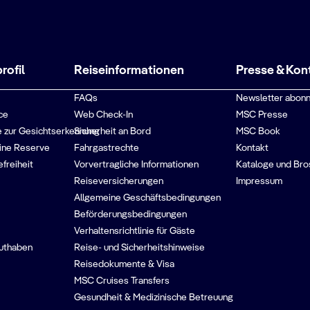
ofil
Reiseinformationen
Presse & Kon
FAQs
Newsletter abonn
ce
Web Check-In
MSC Presse
 zur Gesichtserkennung
Sicherheit an Bord
MSC Book
ine Reserve
Fahrgastrechte
Kontakt
efreiheit
Vorvertragliche Informationen
Kataloge und Bro
Reiseversicherungen
Impressum
Allgemeine Geschäftsbedingungen
Beförderungsbedingungen
Verhaltensrichtlinie für Gäste
guthaben
Reise- und Sicherheitshinweise
Reisedokumente & Visa
MSC Cruises Transfers
Gesundheit & Medizinische Betreuung