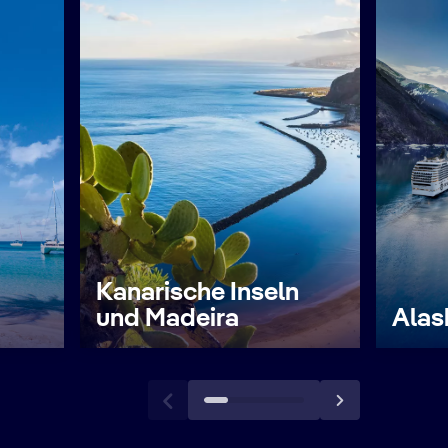
Kanarische Inseln
und Madeira
Alas