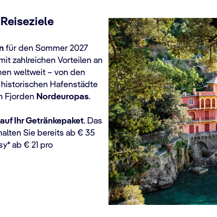
 Reiseziele
n
für den Sommer 2027
mit zahlreichen Vorteilen an
nen weltweit – von den
 historischen Hafenstädte
en Fjorden
Nordeuropas
.
 auf Ihr Getränkepaket
. Das
halten Sie bereits ab € 35
y* ab € 21 pro