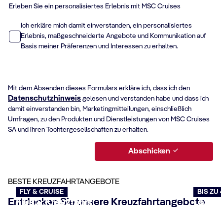
Erleben Sie ein personalisiertes Erlebnis mit MSC Cruises
Ich erkläre mich damit einverstanden, ein personalisiertes
Erlebnis, maßgeschneiderte Angebote und Kommunikation auf
Basis meiner Präferenzen und Interessen zu erhalten.
Mit dem Absenden dieses Formulars erkläre ich, dass ich den
Datenschutzhinweis
gelesen und verstanden habe und dass ich
damit einverstanden bin, Marketingmitteilungen, einschließlich
Umfragen, zu den Produkten und Dienstleistungen von MSC Cruises
SA und ihren Tochtergesellschaften zu erhalten.
Abschicken
BESTE KREUZFAHRTANGEBOTE
FLY & CRUISE
BIS ZU
Entdecken Sie unsere Kreuzfahrtangebote
Flug & Kreuzfahrt
Last 
Jetzt buchen
Jetzt b